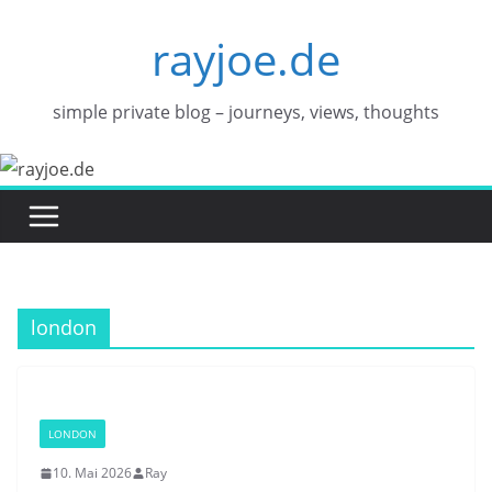
Zum
rayjoe.de
Inhalt
springen
simple private blog – journeys, views, thoughts
london
LONDON
10. Mai 2026
Ray